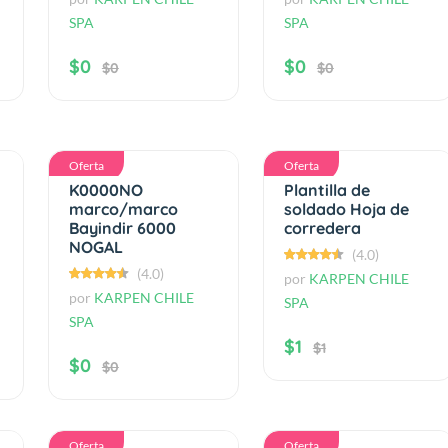
SPA
SPA
$0
$0
$0
$0
Oferta
Oferta
K0000NO
Plantilla de
marco/marco
soldado Hoja de
Bayindir 6000
corredera
NOGAL
(4.0)
(4.0)
por
KARPEN CHILE
por
KARPEN CHILE
SPA
SPA
$1
$1
$0
$0
Oferta
Oferta