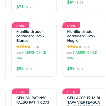
$91
$105
$71
$82
Oferta
Oferta
Manilla tirador
Manilla tirador
corredera PZ92
corredera PZ92
Blanco
Negro
(4.0)
(4.0)
por
KARPEN CHILE
por
KARPEN CHILE
SPA
SPA
$99
$99
$114
$114
Oferta
Oferta
GEN-FALPATIN50
GEN-ACCE-13112-BL
FALSO PATIN CD73
TAPA VIERTEAGUA