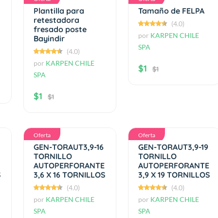
Plantilla para
Tamaño de FELPA
retestadora
(4.0)
fresado poste
por
KARPEN CHILE
Bayindir
SPA
(4.0)
por
KARPEN CHILE
$1
$1
SPA
$1
$1
Oferta
Oferta
GEN-TORAUT3,9-16
GEN-TORAUT3,9-19
TORNILLO
TORNILLO
AUTOPERFORANTE
AUTOPERFORANTE
S
3,6 X 16 TORNILLOS
3,9 X 19 TORNILLOS
(4.0)
(4.0)
por
KARPEN CHILE
por
KARPEN CHILE
SPA
SPA