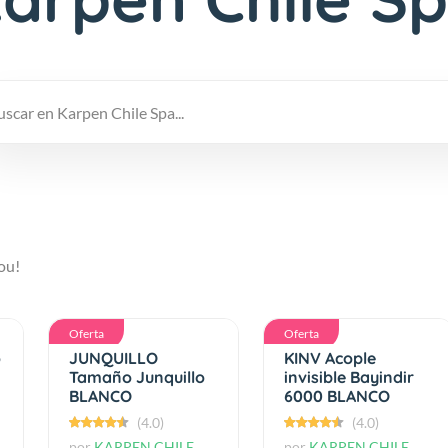
ou!
Oferta
Oferta
o
JUNQUILLO
KINV Acople
Tamaño Junquillo
invisible Bayindir
BLANCO
6000 BLANCO
(4.0)
(4.0)
por
KARPEN CHILE
por
KARPEN CHILE