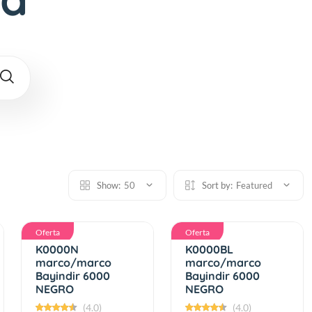
Show:
50
Sort by:
Featured
Oferta
Oferta
K0000N
K0000BL
marco/marco
marco/marco
Bayindir 6000
Bayindir 6000
NEGRO
NEGRO
(4.0)
(4.0)