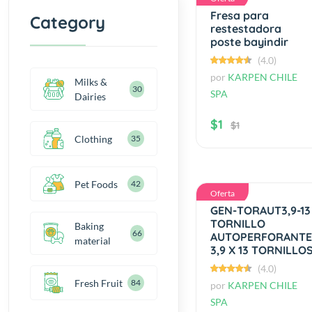
Fresa para
Category
restestadora
poste bayindir
(4.0)
por
KARPEN CHILE
Milks &
30
SPA
Dairies
$1
$1
Clothing
35
Pet Foods
42
Oferta
GEN-TORAUT3,9-13
TORNILLO
Baking
68
AUTOPERFORANTE
material
3,9 X 13 TORNILLO
(4.0)
Fresh Fruit
87
por
KARPEN CHILE
SPA