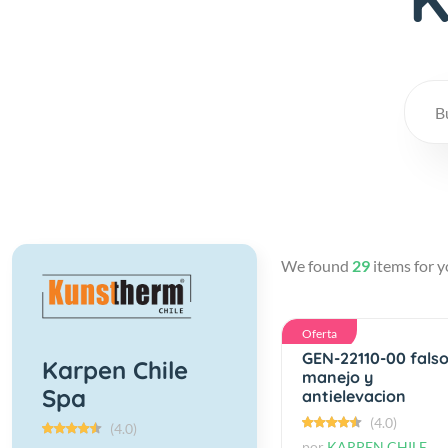
We found
29
items for y
Oferta
GEN-22110-00 fals
Karpen Chile
manejo y
Spa
antielevacion
(4.0)
(4.0)
por
KARPEN CHILE