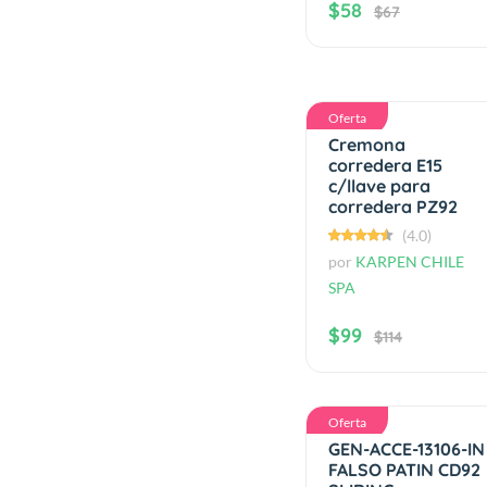
$58
$67
Oferta
Cremona
corredera E15
c/llave para
corredera PZ92
(4.0)
por
KARPEN CHILE
SPA
$99
$114
Oferta
GEN-ACCE-13106-IN
FALSO PATIN CD92