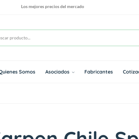
Los mejores precios del mercado
Conviertae en Vendedor de nuestra plataforma
100% OnLinea para todas sus compras
Los mejores precios del mercado
Quienes Somos
Asociados
Fabricantes
Cotiza
arpen Chile S