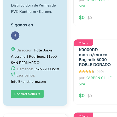
Distribuidora de Perfiles de
SPA
PVC Kuntherm - Karpen.
$0
$0
Siganos en
Oferta
K0000RD
Dirección:
Pdte. Jorge
marco/marco
Alessandri Rodríguez 11500
Bayindir 6000
SAN BERNARDO
ROBLE DORADO
Llamenos:
+56922003618
(4.0)
Escribanos:
por
KARPEN CHILE
info@kunstherm.com
SPA
Contact Seller
$0
$0
Oferta