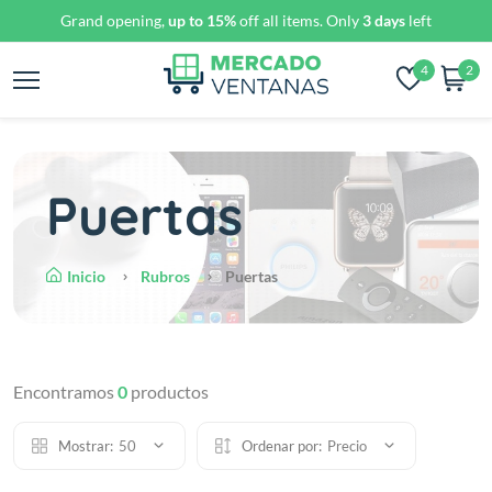
Grand opening,
up to 15%
off all items. Only
3 days
left
4
2
Puertas
Inicio
Rubros
Puertas
Encontramos
0
productos
Mostrar:
50
Ordenar por:
Precio