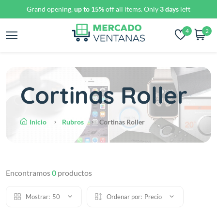
Grand opening,
up to 15%
off all items. Only
3 days
left
4
2
Cortinas Roller
Inicio
Rubros
Cortinas Roller
Encontramos
0
productos
Mostrar:
50
Ordenar por:
Precio